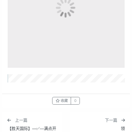
收藏
0
上一篇
下一篇
【胜天国际】—✅—满点开
领