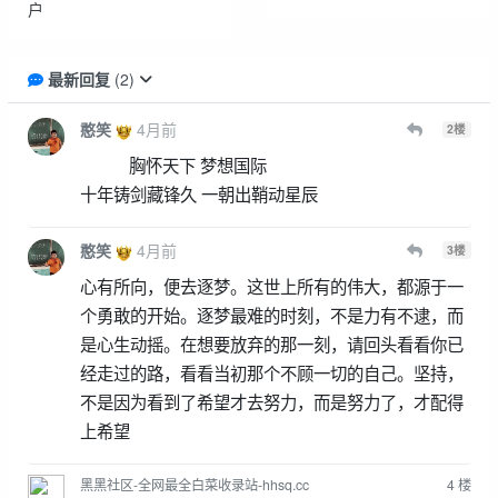
户
最新回复
(
2
)
憨笑
4月前
2
楼
胸怀天下 梦想国际
十年铸剑藏锋久 一朝出鞘动星辰
憨笑
4月前
3
楼
心有所向，便去逐梦。这世上所有的伟大，都源于一
个勇敢的开始。逐梦最难的时刻，不是力有不逮，而
是心生动摇。在想要放弃的那一刻，请回头看看你已
经走过的路，看看当初那个不顾一切的自己。坚持，
不是因为看到了希望才去努力，而是努力了，才配得
上希望
黑黑社区-全网最全白菜收录站-hhsq.cc
4
楼