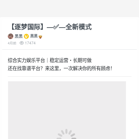
【逐梦国际】—✅—全新模式
黑黑
黑黑
17474
4月前
综合实力娱乐平台｜稳定运营・长期可做
还在找靠谱平台？来这里，一次解决你的所有顾虑！